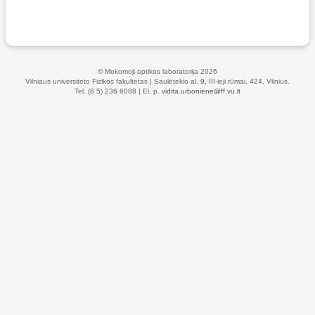
© Mokomoji optikos laboratorija 2026
Vilniaus universiteto Fizikos fakultetas | Saulėtekio al. 9, III-ieji rūmai, 424, Vilnius.
Tel. (8 5) 236 6088 | El. p.
vidita.urboniene@ff.vu.lt