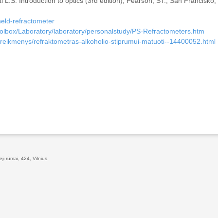
tti L.S. Introduction to optics (3rd edition), Pearson, ST., San Francisko,
held-refractometer
oolbox/Laboratory/laboratory/personalstudy/PS-Refractometers.htm
-reikmenys/refraktometras-alkoholio-stiprumui-matuoti--14400052.html
eji rūmai, 424, Vilnius.