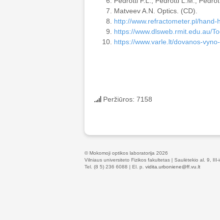
Pedrotti F.L., Pedrotti L.M., Pedro
Matveev A.N. Optics. (CD).
http://www.refractometer.pl/hand-
https://www.dlsweb.rmit.edu.au/T
https://www.varle.lt/dovanos-vyno
Peržiūros: 7158
© Mokomoji optikos laboratorija 2026
Vilniaus universiteto Fizikos fakultetas | Saulėtekio al. 9, III-i
Tel. (8 5) 236 6088 | El. p.
vidita.urboniene@ff.vu.lt