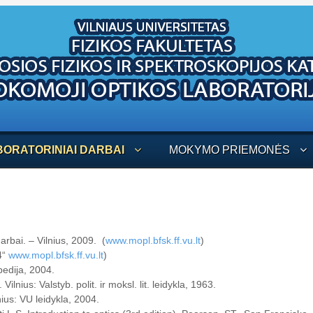
BORATORINIAI DARBAI
MOKYMO PRIEMONĖS
arbai. – Vilnius, 2009. (
www.mopl.bfsk.ff.vu.lt
)
4“
www.mopl.bfsk.ff.vu.lt
)
pedija, 2004.
Vilnius: Valstyb. polit. ir moksl. lit. leidykla, 1963.
lnius: VU leidykla, 2004.