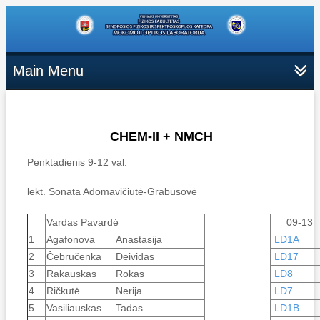
Main Menu
CHEM-II + NMCH
Penktadienis 9-12 val.
lekt. Sonata Adomavičiūtė-Grabusovė
Vardas Pavardė
09-13
1
Agafonova
Anastasija
LD1A
2
Čebručenka
Deividas
LD17
3
Rakauskas
Rokas
LD8
4
Ričkutė
Nerija
LD7
5
Vasiliauskas
Tadas
LD1B