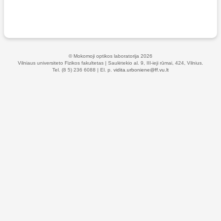
© Mokomoji optikos laboratorija 2026
Vilniaus universiteto Fizikos fakultetas | Saulėtekio al. 9, III-ieji rūmai, 424, Vilnius.
Tel. (8 5) 236 6088 | El. p.
vidita.urboniene@ff.vu.lt