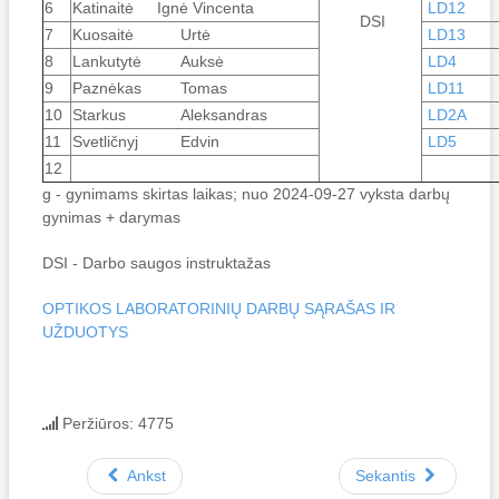
6
Katinaitė
Ignė Vincenta
LD12
DSI
7
Kuosaitė
Urtė
LD13
8
Lankutytė
Auksė
LD4
9
Paznėkas
Tomas
LD11
10
Starkus
Aleksandras
LD2A
11
Svetličnyj
Edvin
LD5
12
g - gynimams skirtas laikas; nuo 2024-09-27 vyksta darbų
gynimas + darymas
DSI - Darbo saugos instruktažas
OPTIKOS LABORATORINIŲ DARBŲ SĄRAŠAS IR
UŽDUOTYS
Peržiūros: 4775
Ankst
Sekantis